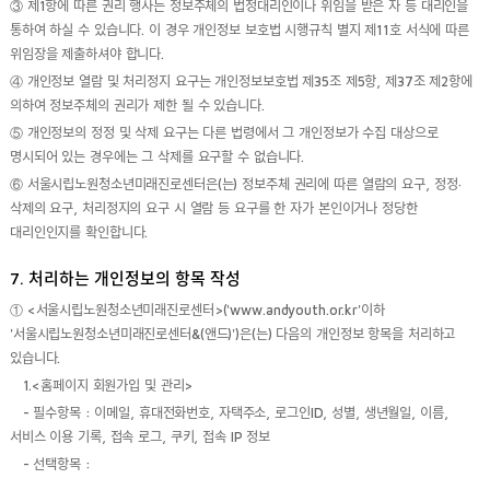
③ 제1항에 따른 권리 행사는 정보주체의 법정대리인이나 위임을 받은 자 등 대리인을
통하여 하실 수 있습니다. 이 경우 개인정보 보호법 시행규칙 별지 제11호 서식에 따른
위임장을 제출하셔야 합니다.
④ 개인정보 열람 및 처리정지 요구는 개인정보보호법 제35조 제5항, 제37조 제2항에
의하여 정보주체의 권리가 제한 될 수 있습니다.
⑤ 개인정보의 정정 및 삭제 요구는 다른 법령에서 그 개인정보가 수집 대상으로
명시되어 있는 경우에는 그 삭제를 요구할 수 없습니다.
⑥ 서울시립노원청소년미래진로센터은(는) 정보주체 권리에 따른 열람의 요구, 정정·
삭제의 요구, 처리정지의 요구 시 열람 등 요구를 한 자가 본인이거나 정당한
대리인인지를 확인합니다.
7. 처리하는 개인정보의 항목 작성
① <서울시립노원청소년미래진로센터>('www.andyouth.or.kr'이하
'서울시립노원청소년미래진로센터&(앤드)')은(는) 다음의 개인정보 항목을 처리하고
있습니다.
1.<홈페이지 회원가입 및 관리>
- 필수항목 : 이메일, 휴대전화번호, 자택주소, 로그인ID, 성별, 생년월일, 이름,
서비스 이용 기록, 접속 로그, 쿠키, 접속 IP 정보
- 선택항목 :