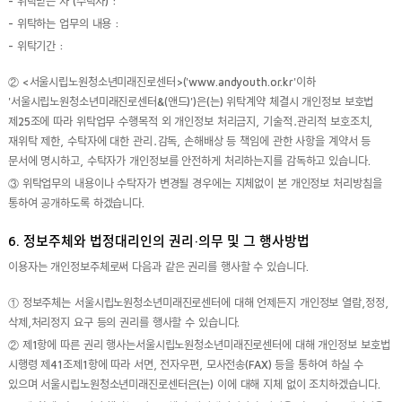
- 위탁받는 자 (수탁자) :
- 위탁하는 업무의 내용 :
- 위탁기간 :
② <서울시립노원청소년미래진로센터>('www.andyouth.or.kr'이하
'서울시립노원청소년미래진로센터&(앤드)')은(는) 위탁계약 체결시 개인정보 보호법
제25조에 따라 위탁업무 수행목적 외 개인정보 처리금지, 기술적․관리적 보호조치,
재위탁 제한, 수탁자에 대한 관리․감독, 손해배상 등 책임에 관한 사항을 계약서 등
문서에 명시하고, 수탁자가 개인정보를 안전하게 처리하는지를 감독하고 있습니다.
③ 위탁업무의 내용이나 수탁자가 변경될 경우에는 지체없이 본 개인정보 처리방침을
통하여 공개하도록 하겠습니다.
6. 정보주체와 법정대리인의 권리·의무 및 그 행사방법
이용자는 개인정보주체로써 다음과 같은 권리를 행사할 수 있습니다.
① 정보주체는 서울시립노원청소년미래진로센터에 대해 언제든지 개인정보 열람,정정,
삭제,처리정지 요구 등의 권리를 행사할 수 있습니다.
② 제1항에 따른 권리 행사는서울시립노원청소년미래진로센터에 대해 개인정보 보호법
시행령 제41조제1항에 따라 서면, 전자우편, 모사전송(FAX) 등을 통하여 하실 수
있으며 서울시립노원청소년미래진로센터은(는) 이에 대해 지체 없이 조치하겠습니다.