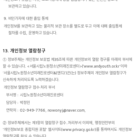
보관하고 있습니다.
9. 비인가자에 대한 출입 통제
개인정보를 보관하고 있는 물리적 보관 장소를 별도로 두고 이에 대해 출입통제
절차를 수립, 운영하고 있습니다.
13. 개인정보 열람청구
① 정보주체는 개인정보 보호법 제35조에 따른 개인정보의 열람 청구를 아래의 부서에
할 수 있습니다. <서울시립노원청소년미래진로센터>(‘www.andyouth.or.kr'이하
'서울시립노원청소년미래진로센터&(앤드)')은(는) 정보주체의 개인정보 열람청구가
신속하게 처리되도록 노력하겠습니다.
개인정보 열람청구 접수·처리 부서
부서명 : 시립노원청소년미래진로센터
담당자 : 박정민
연락처 : 02-949-7766, nowonyj@naver.com,
② 정보주체께서는 제1항의 열람청구 접수․처리부서 이외에, 행정안전부의
‘개인정보보호 종합지원 포털’ 웹사이트(www.privacy.go.kr)를 통하여서도 개인정보
열람청구를 하실 수 있습니다.