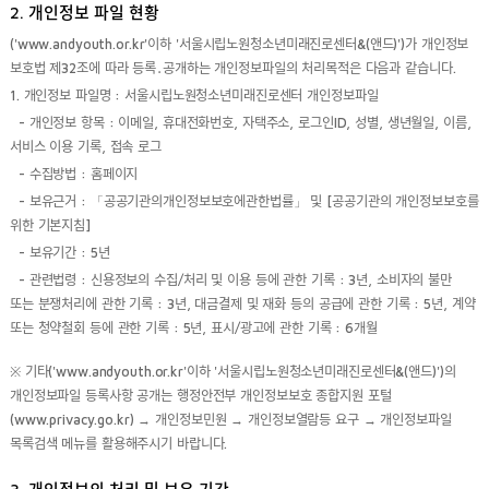
2. 개인정보 파일 현황
('www.andyouth.or.kr'이하 '서울시립노원청소년미래진로센터&(앤드)')가 개인정보
보호법 제32조에 따라 등록․공개하는 개인정보파일의 처리목적은 다음과 같습니다.
1. 개인정보 파일명 : 서울시립노원청소년미래진로센터 개인정보파일
- 개인정보 항목 : 이메일, 휴대전화번호, 자택주소, 로그인ID, 성별, 생년월일, 이름,
서비스 이용 기록, 접속 로그
- 수집방법 : 홈페이지
- 보유근거 : 「공공기관의개인정보보호에관한법률」 및 [공공기관의 개인정보보호를
위한 기본지침]
- 보유기간 : 5년
- 관련법령 : 신용정보의 수집/처리 및 이용 등에 관한 기록 : 3년, 소비자의 불만
또는 분쟁처리에 관한 기록 : 3년, 대금결제 및 재화 등의 공급에 관한 기록 : 5년, 계약
또는 청약철회 등에 관한 기록 : 5년, 표시/광고에 관한 기록 : 6개월
※ 기타('www.andyouth.or.kr'이하 '서울시립노원청소년미래진로센터&(앤드)')의
개인정보파일 등록사항 공개는 행정안전부 개인정보보호 종합지원 포털
(www.privacy.go.kr) → 개인정보민원 → 개인정보열람등 요구 → 개인정보파일
목록검색 메뉴를 활용해주시기 바랍니다.