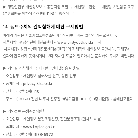
▶ 행정안전부 개인정보보호 종합지원 포털 → 개인정보 민원 → 개인정보 열람등 요구
(본인확인을 위하여 아이핀(I-PIN)이 있어야 함)
14. 정보주체의 권익침해에 대한 구제방법
아래의 기관은 서울시립노원청소년미래진로센터 과는 별개의 기관으로서, <
서울시립노원청소년미래진로센터>(‘www.andyouth.or.kr'이하
'서울시립노원청소년미래진로센터&(앤드)')의 자체적인 개인정보 불만처리, 피해구제
결과에 만족하지 못하시거나 보다 자세한 도움이 필요하시면 문의하여 주시기 바랍니다.
▶ 개인정보 침해신고센터 (한국인터넷진흥원 운영)
- 소관업무 : 개인정보 침해사실 신고, 상담 신청
- 홈페이지 : privacy.kisa.or.kr
- 전화 : (국번없이) 118
- 주소 : (58324) 전남 나주시 진흥길 9(빛가람동 301-2) 3층 개인정보침해신고센터
▶ 개인정보 분쟁조정위원회
- 소관업무 : 개인정보 분쟁조정신청, 집단분쟁조정 (민사적 해결)
- 홈페이지 : www.kopico.go.kr
- 전화 : (국번없이) 1833-6972